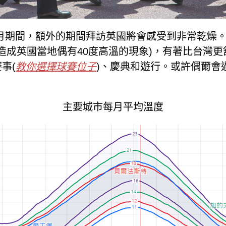
 9 月期間，額外的期間拜訪英國將會感受到非常乾
化造成英國當地偶有40度高溫的現象)，有著比台灣
事(
教你選擇球賽位子
)、慶典和遊行。或許偶爾會
主要城市每月平均溫度