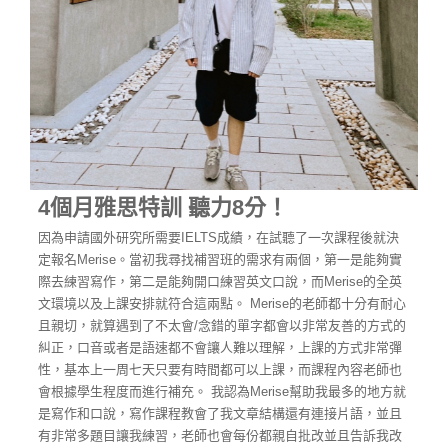
4個月雅思特訓 聽力8分！
因為申請國外研究所需要IELTS成績，在試聽了一次課程後就決
定報名Merise。當初我尋找補習班的需求有兩個，第一是能夠實
際去練習寫作，第二是能夠開口練習英文口說，而Merise的全英
文環境以及上課安排就符合這兩點。
Merise的老師都十分有耐心
且親切，就算遇到了不太會/念錯的單字都會以非常友善的方式的
糾正，口音或者是語速都不會讓人難以理解，上課的方式非常彈
性，基本上一周七天只要有時間都可以上課，而課程內容老師也
會根據學生程度而進行補充。
我認為Merise幫助我最多的地方就
是寫作和口說，寫作課程教會了我文章結構還有連接片語，並且
有非常多題目讓我練習，老師也會每份都親自批改並且告訴我改