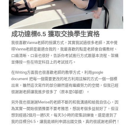
成功達標6.5 獲取交換學生資格
我很喜歡Vanna老師的授課方式，其實我試過很多老師，其中覺
得Vanna老師是最適合我的，我最喜歡的點是老師會自備教材、
口齒清晰、口音也很好，告訴你考試進行方式跟基本流程、架構
並傳授一些在特定科目上的考試技巧。
在Writing方面我也很喜歡老師的教學方式，利用google
document 把每一個需要更改的地方利用註解的方式一個一個標
出來，雖然這次寫作的部分顯然還有繼續努力的空間，但我已經
很謝謝老師讓我進步很多了（原本是0基礎）。
另外我也很謝謝Merise的老師不斷的和我溝通和給我自信心，因
為其實一開始很猶豫要不要考雅思，想說考個多益就好了，但沒
想到經過2個月一週5天，每天3小時的密集訓練後，還是達到了
我的目標分6.5，讓我能順利申請出國交換，真的很感謝老師們！