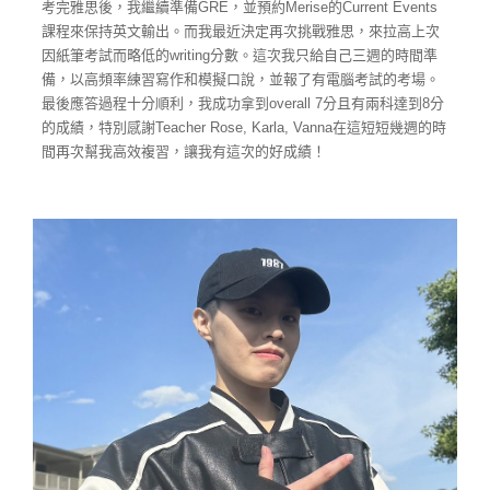
考完雅思後，我繼續準備GRE，並預約Merise的Current Events
課程來保持英文輸出。而我最近決定再次挑戰雅思，來拉高上次
因紙筆考試而略低的writing分數。這次我只給自己三週的時間準
備，以高頻率練習寫作和模擬口說，並報了有電腦考試的考場。
最後應答過程十分順利，我成功拿到overall 7分且有兩科達到8分
的成績，特別感謝Teacher Rose, Karla, Vanna在這短短幾週的時
間再次幫我高效複習，讓我有這次的好成績！