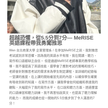
超越恐懼，從5.5分到7分— MeRISE
英語課程帶我勇闖雅思
Wen 台北商業大學 企業管理系 / 在參加MeRISE之前，我對雅思
考試感到非常恐懼。因為我的英語水平有限，我在閱讀、聽力、
寫作和口語都缺乏自信。 但是通過MeRISE老師專業的教學和指
導，我不僅提高了英語技能，還學會了應對考試的策略和技巧。
老師會針對雅思考試的需求來為學生制定課程，並詳細的紀錄每
一堂課的進度，在上課的開始複習先前的內容，以確保學生確實
有吸收到新的知識。
在寫作方面，讓我學會如何組織和表達我的
觀點，大幅提升了我的寫作水平。 在口說和聽力方面，透過豐富
的口語練習和聽力訓練，我不再害怕說英文，也提高了聽力理解
的能力。 而我的成績也從一開始的5.5分進步到了令人滿意的7
分！