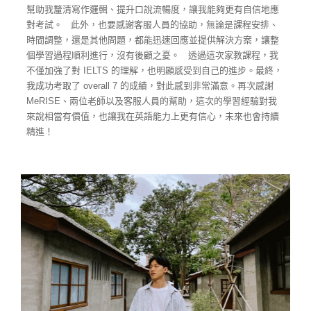
幫助我釐清寫作邏輯、提升口說流暢度，讓我能夠更有自信地應
對考試。
此外，也要感謝客服人員的協助，無論是課程安排、
時間調整，還是其他問題，都能迅速回應並提供解決方案，讓整
個學習過程順利進行，沒有後顧之憂。
透過這次家教課程，我
不僅加強了對 IELTS 的理解，也明顯感受到自己的進步。最終，
我成功考取了 overall 7 的成績，對此感到非常滿意。再次感謝
MeRISE、兩位老師以及客服人員的幫助，這次的學習經驗對我
來說相當有價值，也讓我在英語能力上更有信心，未來也會持續
精進！