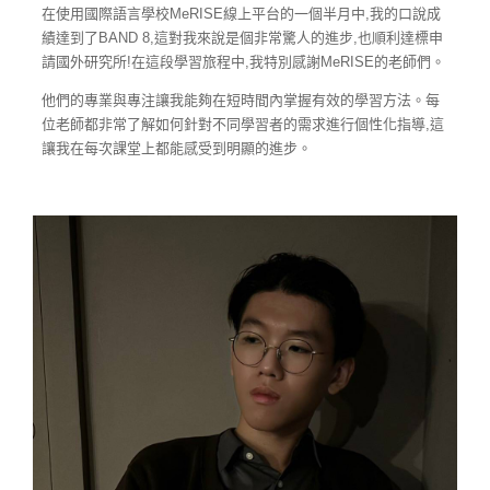
在使用國際語言學校MeRISE線上平台的一個半月中,我的口說成
績達到了BAND 8,這對我來說是個非常驚人的進步,也順利達標申
請國外研究所!在這段學習旅程中,我特別感謝MeRISE的老師們。
他們的專業與專注讓我能夠在短時間內掌握有效的學習方法。每
位老師都非常了解如何針對不同學習者的需求進行個性化指導,這
讓我在每次課堂上都能感受到明顯的進步。