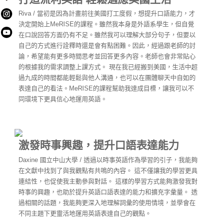
Riva / 當初是因為計畫前往美國打工度假，想提升口語能力，才
決定開始上MeRISE的課程。雖然我本身是外語系學生，但自覺
在口說回答方面仍有不足。雖然我可以理解大部分句子，但要以
自己的方式進行詮釋時還是會有點困難。因此，經過跟老師的討
論，希望能有更多時間思考並回答更多內容。老師也會非常貼心
的根據我的需求調整上課方式。
現在我已經搬到美國，生活中超
過九成的時間都能輕鬆與他人溝通，也可以在團體聊天中自如的
表達自己的看法。MeRISE的課程幫助我達成目標，讓我可以不
同環境下更具信心地運用英語。
激發時事興趣，提升口語表達能力
Daxine 國立中山大學 / 透過以時事英語作為學習的引子，我能夠
在文獻中找到了與我觀點有共鳴的內容。 這不僅讓我的學習更具
連結性，也促使我主動參與對話。 這樣的學習方式能夠激發我對
時事的興趣，也助於提升英語口語表達的能力和擴充字彙量。 透
過相關的話題，我能夠更深入地理解詞彙的使用情境，並學會在
不同主題下更靈活地運用英語表達自己的觀點。