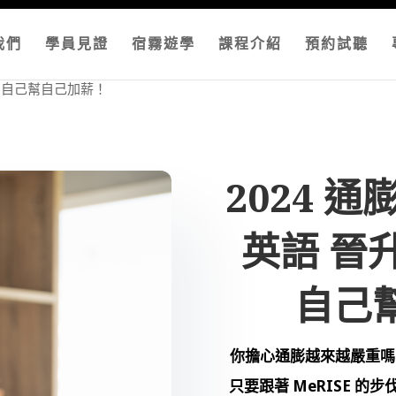
我們
學員見證
宿霧遊學
課程介紹
預約試聽
英 自己幫自己加薪！
2024 
英語 晉
自己
你擔心通膨越來越嚴重嗎
只要跟著 MeRISE 